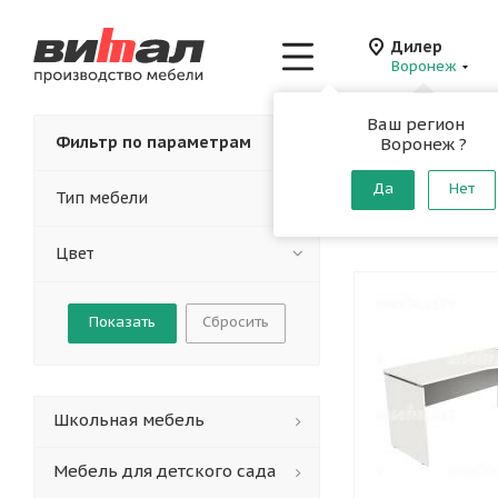
Дилер
Воронеж
Ваш регион
Главная
-
Каталог
-
Фильтр по параметрам
Воронеж ?
Письмен
Да
Нет
Тип мебели
От производителя
Цвет
Сбросить
Школьная мебель
Мебель для детского сада