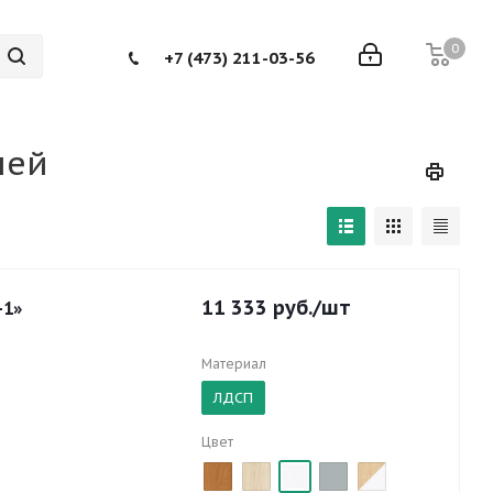
0
+7 (473) 211-03-56
лей
11 333
руб.
/шт
-1»
Материал
ЛДСП
Цвет