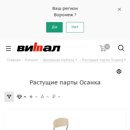
Ваш регион
Воронеж ?
Да
Нет
0
Главная
-
Каталог
-
Школьная мебель
-
Растущие парты Осанка
Растущие парты Осанка