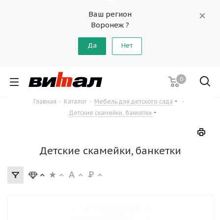
Ваш регион
Воронеж ?
Да
Нет
0
Главная
-
Каталог
-
Мебель для детского сада
-
Детские скамейки, банкетки
Детские скамейки, банкетки