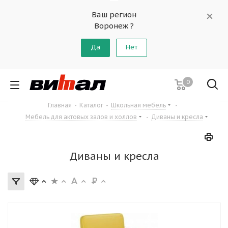
Ваш регион
Воронеж ?
Да
Нет
0
Главная
-
Каталог
-
Школьная мебель
-
Мебель для актовых залов и холлов
-
Диваны и кресла
Диваны и кресла