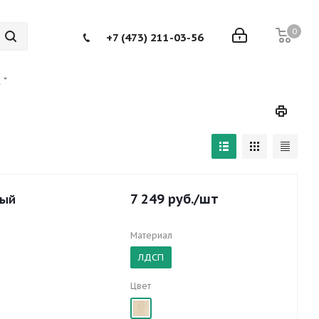
0
+7 (473) 211-03-56
а
7 249
руб.
/шт
ный
Материал
ЛДСП
Цвет