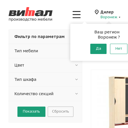
Дилер
Воронеж
Ваш регион
Главная
-
Каталог
-
Фильтр по параметрам
Воронеж ?
Стеллаж
Да
Нет
Тип мебели
От производителя
Цвет
Тип шкафа
Количество секций
Сбросить